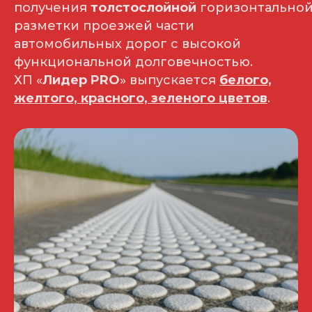
получения
толстослойной
горизонтально
разметки проезжей части
автомобильных дорог с высокой
функциональной долговечностью.
ХП «
Лидер PRO
» выпускается
белого,
желтого, красного, зеленого цветов
.