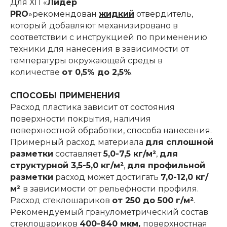
Для ХП «
Лидер
PRO
»рекомендован
жидкий
отвердитель,
который добавляют механизировано в
соответствии с инструкцией по применению
техники для нанесения в зависимости от
температуры окружающей среды в
количестве
от 0,5% до 2,5%
.
СПОСОБЫ ПРИМЕНЕНИЯ
Расход пластика зависит от состояния
поверхности покрытия, наличия
поверхностной обработки, способа нанесения.
Примерный расход материала
для сплошной
разметки
составляет
5,0-7,5 кг/м²
,
для
структурной 3,5-5,0 кг/м²
,
для профильной
разметки
расход может достигать
7,0-12,0 кг/
м²
в зависимости от рельефности профиля.
Расход стеклошариков
от 250 до 500 г/м²
.
Рекомендуемый гранулометрический состав
стеклошариков
400-840 мкм,
поверхностная